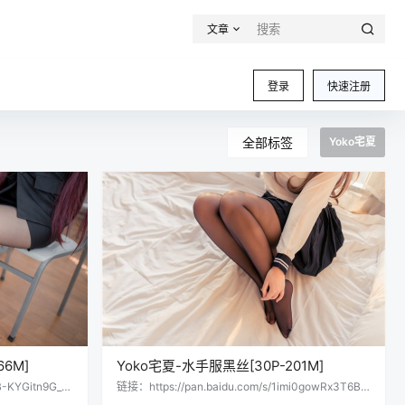
文章
登录
快速注册
全部标签
Yoko宅夏
66M]
Yoko宅夏-水手服黑丝[30P-201M]
B-KYGitn9G_g
链接：https://pan.baidu.com/s/1imi0gowRx3T6Bc
直接提取：
05xJVh9w提取码：ouou 会员用户直接提取：