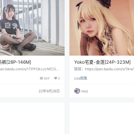
裤[28P-146M]
Yoko宅夏-金莲[24P-323M]
an.baidu.com/s/1TPPOkvJcNfCGHi
链接：https://pan.baidu.com/s/1Ik
提取码：bb27 会员用户直接提取：
MY3zk1RQ提取码：x6es 会员用
869
0
cos图集
22年9月28日
mxz