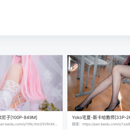
尼子[100P-849M]
Yoko宅夏-斯卡哈教师[33P-2
an.baidu.com/s/1tNLrhlzG5VRrXKX
链接：https://pan.baidu.com/s/1zje
取码：5yql 会员用户直接提取：
gkdVHMg提取码：mxhs 会员用户