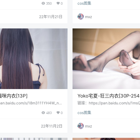
350
0
cos图集
22年11月21日
mxz
猫咪内衣[13P]
Yoko宅夏-狂三内衣[30P-254
an.baidu.com/s/18m3111YH4W_nh
链接：https://pan.baidu.com/s/1ms
Q提取码：bujh复制这段内容后打开百度
HEf4HTHA提取码：6zkf 会员用户
483
0
cos图集
，操作更方便哦 会员用户直接提取：
22年11月2日
mxz