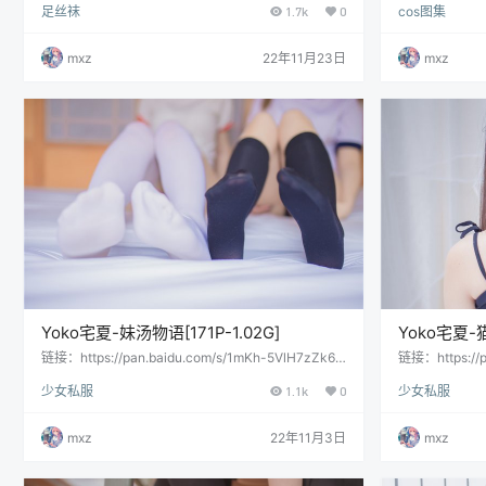
足丝袜
1.7k
0
cos图集
mxz
22年11月23日
mxz
Yoko宅夏-妹汤物语[171P-1.02G]
Yoko宅夏-
链接：https://pan.baidu.com/s/1mKh-5VlH7zZk6X
链接：https://p
vEj336Qg提取码：lvj2 会员用户直接提取：
POczkFRD
少女私服
1.1k
0
少女私服
网盘手机App
mxz
22年11月3日
mxz