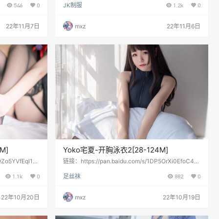
546
0
JK制服
1.2k
0
22年11月7日
mxz
22年11月6日
M]
Yoko宅夏-开胸泳衣2[28-124M]
QZo5YVfEql1K
链接：https://pan.baidu.com/s/1DP5OrXi0EfoC4L
直接提取：
9CsTmYRw提取码：ebuk复制这段内容后打开百度
1.1k
0
足丝袜
882
0
网盘手机App，操作更方便哦 会员用户直接提取：
22年10月20日
mxz
22年10月19日