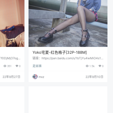
Yoko宅夏-红色格子[32P-188M]
wTf0DjMjO7og
链接：https://pan.baidu.com/s/1bTjYu4wMiO4s1L
户直接提取：
VN3qwBUQ提取码：sww9复制这段内容后打开百度
351
0
足丝袜
1.5k
0
网盘手机App，操作更方便哦 会员用户直接提取：
22年9月27日
mxz
22年9月10日