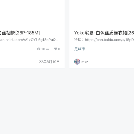
白丝捆绑[28P-185M]
Yoko宅夏-白色丝质连衣裙[26P
an.baidu.com/s/1zOYf_6g18oPuQ3
链接：https://pan.baidu.com/s/15p
提取码：bhxh复制这段内容后打开百度网
hlPg8n7Q提取码：a6r6复制这段
10.4k
0
足丝袜
操作更方便哦 会员用户直接提取：
盘手机App，操作更方便哦 会员用户
22年8月19日
mxz