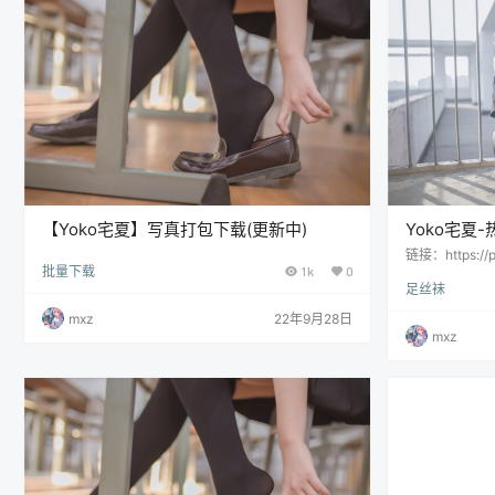
【Yoko宅夏】写真打包下载(更新中)
Yoko宅夏-热
链接：https://p
批量下载
1k
0
RX-8gHBA
足丝袜
mxz
22年9月28日
mxz