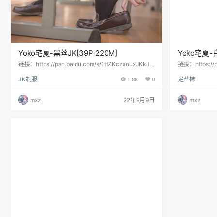
Yoko宅夏-黑丝JK[39P-220M]
Yoko宅夏-
链接：https://pan.baidu.com/s/1tfZKczaouxJKkJO
链接：https://p
DBxRtNw提取码：xh12复制这段内容后打开百度网
T4Fhenpw
JK制服
1.8k
0
足丝袜
盘手机App，操作更方便哦 会员用户直接提取：
盘手机App，
mxz
22年9月9日
mxz