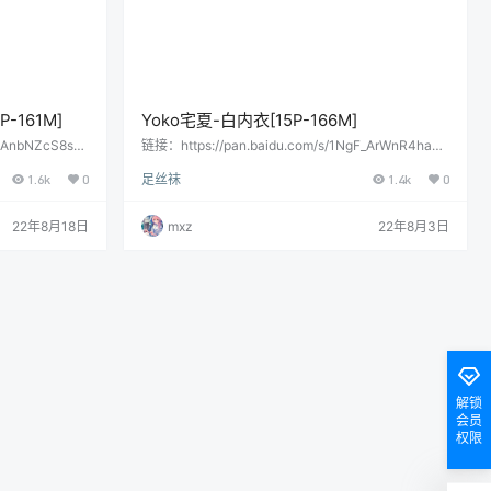
-161M]
Yoko宅夏-白内衣[15P-166M]
DAnbNZcS8sSj
链接：https://pan.baidu.com/s/1NgF_ArWnR4haY0
内容后打开百度网
G_lJUuNg提取码：62h4复制这段内容后打开百度网
1.6k
0
足丝袜
1.4k
0
直接提取：
盘手机App，操作更方便哦 会员用户直接提取：
22年8月18日
mxz
22年8月3日
解锁
会员
权限