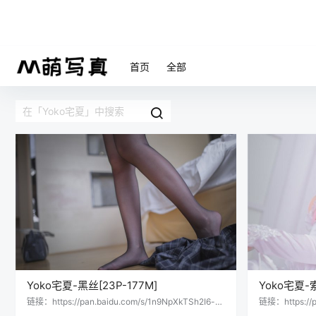
首页
全部
Yoko宅夏-黑丝[23P-177M]
Yoko宅夏-索
链接：https://pan.baidu.com/s/1n9NpXkTSh2I6-k
链接：https://p
Ujixi-dw提取码：x0oj 会员用户直接提取：
OBORtZg提