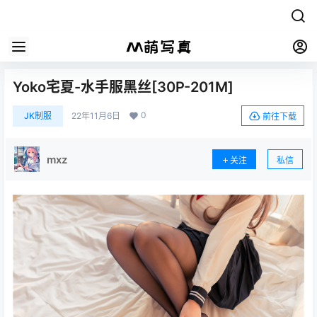
Yoko宅夏-水手服黑丝[30P-201M]
0
JK制服
22年11月6日
前往下载
mxz
关注
私信