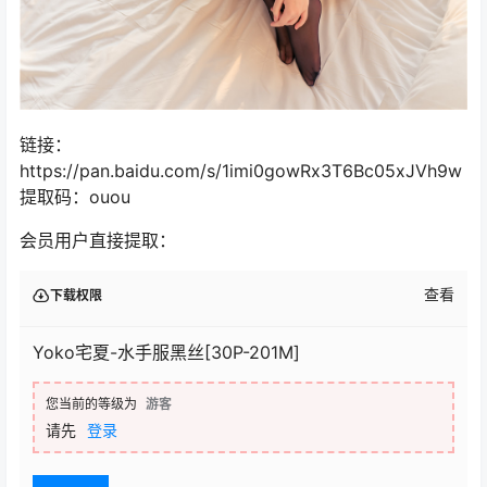
链接：
https://pan.baidu.com/s/1imi0gowRx3T6Bc05xJVh9w
提取码：ouou
会员用户直接提取：
查看
下载权限
Yoko宅夏-水手服黑丝[30P-201M]
您当前的等级为
游客
请先
登录