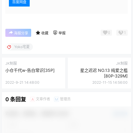
百度网盘
0
1
海报分享
收藏
举报
Yoko宅夏
JK制服
JK制服
小仓千代w-告白常识[35P]
星之迟迟 NO.13 纯爱之槛
[80P-329M]
2022-9-21 14:48:00
2022-11-15 14:56:00
0 条回复
文章作者
管理员
A
M
欢迎您，新朋友，感谢参与互动！
确认修改