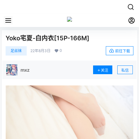
Yoko宅夏-白内衣[15P-166M]
0
足丝袜
22年8月3日
前往下载
mxz
关注
私信