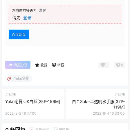
您当前的等级为
游客
请先
登录
百度网盘
0
0
海报分享
收藏
举报
Yoko宅夏
足丝袜
足丝袜
Yoko宅夏-JK白丝[25P-156M]
白金Saki-半透明水手服[37P-
119M]
2022-8-2 18:47:00
2022-8-4 16:33:00
0 条回复
文章作者
管理员
A
M