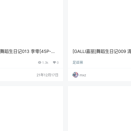
丽]舞蹈生日记013 李零[45P-
[GALLI嘉丽]舞蹈生日记009 清
296M]
1.3k
0
足丝袜
21年12月17日
mxz