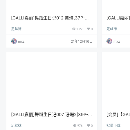
[GALLI嘉丽]舞蹈生日记012 黄琪[37P-
[GALLI嘉
109M]
117M]
足丝袜
1.2k
0
足丝袜
mxz
21年12月16日
mxz
[GALLI嘉丽]舞蹈生日记007 珊珊2[39P-
[会员]【G
313M]
中）
足丝袜
976
0
批量下载