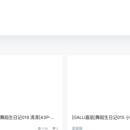
丽]舞蹈生日记019 清清[43P-
[GALLI嘉丽]舞蹈生日记015 小
359M]
9.9k
0
足丝袜