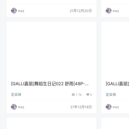
mxz
21年12月20日
mxz
[GALLI嘉丽]舞蹈生日记022 舒雨[48P-
[GALLI嘉
343M]
412M]
足丝袜
1.7k
0
足丝袜
mxz
21年12月18日
mxz