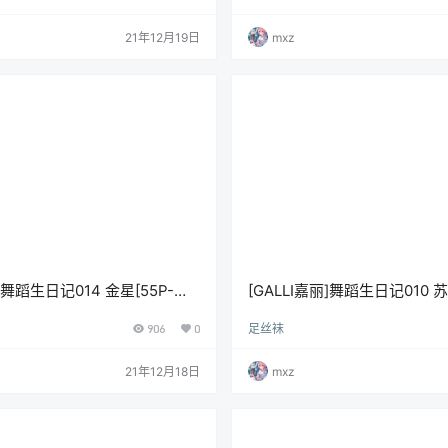
21年12月19日
mxz
丽]舞蹈生日记014 金星[55P-
[GALLI嘉丽]舞蹈生日记010 苏
284M]
906
0
足丝袜
21年12月18日
mxz