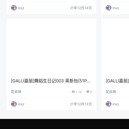
mxz
21年12月14日
mxz
[GALLI嘉丽]舞蹈生日记003 蒋新怡[51P-
[GALLI嘉
340M]
240M]
足丝袜
1.1k
0
足丝袜
mxz
21年12月13日
mxz