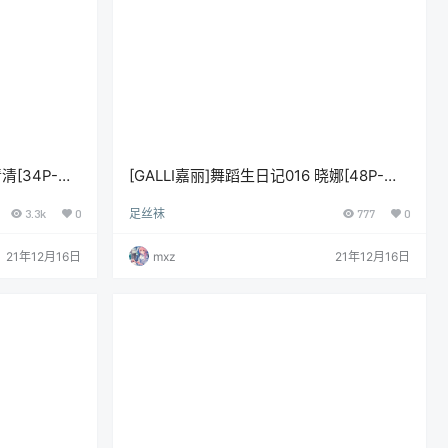
清[34P-
[GALLI嘉丽]舞蹈生日记016 晓娜[48P-
244M]
3.3k
0
足丝袜
777
0
21年12月16日
mxz
21年12月16日