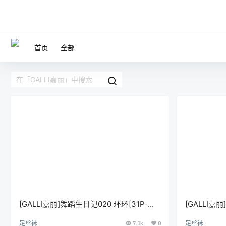
首页
全部
[GALLI嘉丽]舞蹈生日记020 环环[31P-
[GALLI嘉
217M]
326M]
足丝袜
7.3k
0
足丝袜