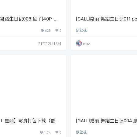
丽]舞蹈生日记008 鱼子[40P-
[GALLI嘉丽]舞蹈生日记011 po
207M]
629
0
足丝袜
21年12月15日
mxz
ALLI嘉丽】写真打包下载（更新
[GALLI嘉丽]舞蹈生日记004 腿
324M]
1.7k
0
足丝袜