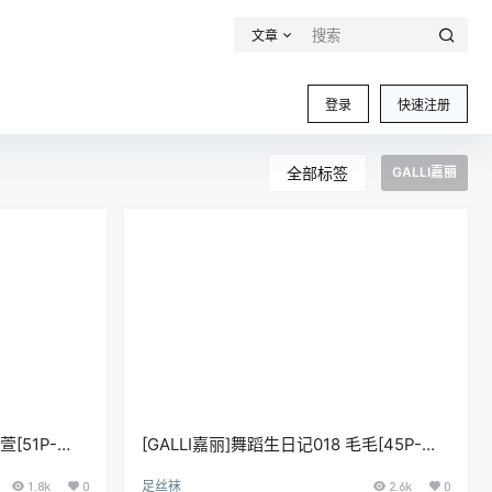
文章
登录
快速注册
全部标签
GALLI嘉丽
萱[51P-
[GALLI嘉丽]舞蹈生日记018 毛毛[45P-
352M]
1.8k
0
足丝袜
2.6k
0