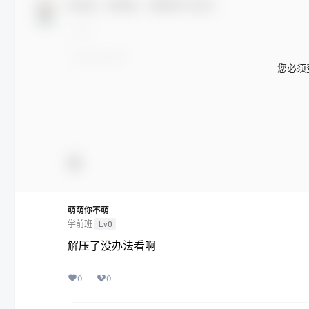
欢迎您，新朋友，感谢参与互动！
您必须
萌萌你不萌
学前班
Lv0
解压了没办法看啊
0
0