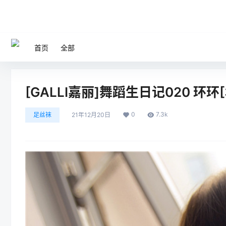
首页
全部
[GALLI嘉丽]舞蹈生日记020 环环[3
0
7.3k
足丝袜
21年12月20日