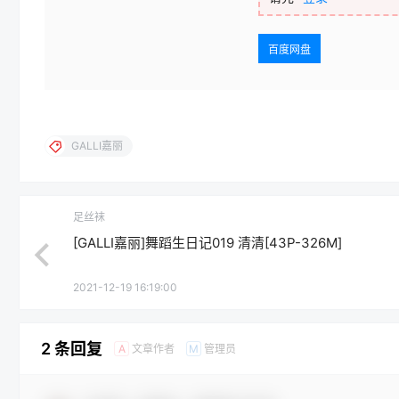
百度网盘
GALLI嘉丽
足丝袜
[GALLI嘉丽]舞蹈生日记019 清清[43P-326M]
2021-12-19 16:19:00
2 条回复
文章作者
管理员
A
M