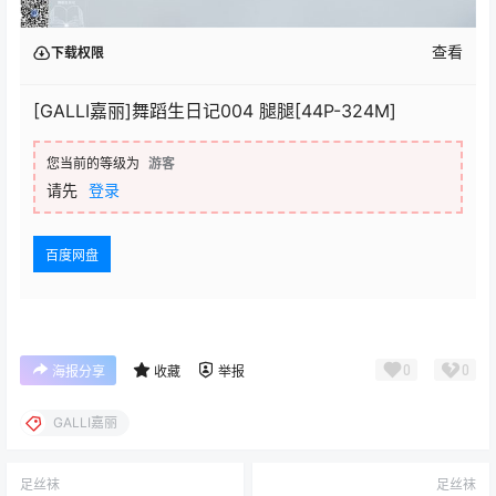
查看
下载权限
[GALLI嘉丽]舞蹈生日记004 腿腿[44P-324M]
您当前的等级为
游客
请先
登录
百度网盘
0
0
海报分享
收藏
举报
GALLI嘉丽
足丝袜
足丝袜