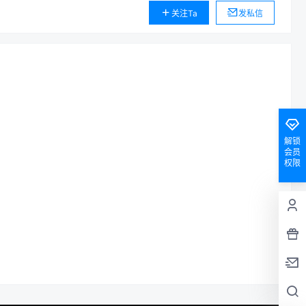
关注Ta
发私信
解锁
会员
权限