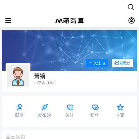
关注Ta
发私信
萧镝
小学森
Lv1
概览
发布的
关注
粉丝
收藏
基本资料