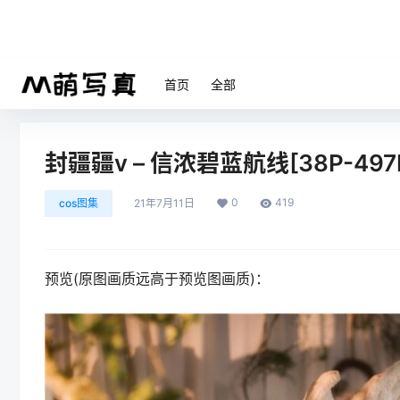
首页
全部
封疆疆v – 信浓碧蓝航线[38P-497
0
419
cos图集
21年7月11日
预览(原图画质远高于预览图画质)：