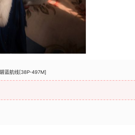
浓碧蓝航线[38P-497M]