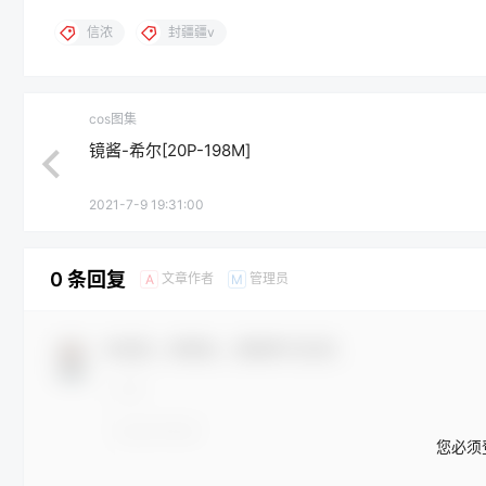
信浓
封疆疆v
cos图集
镜酱-希尔[20P-198M]
2021-7-9 19:31:00
0 条回复
文章作者
管理员
A
M
欢迎您，新朋友，感谢参与互动！
您必须