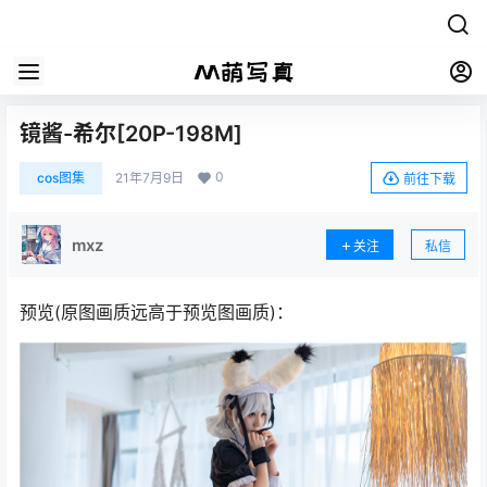
镜酱-希尔[20P-198M]
0
cos图集
21年7月9日
前往下载
mxz
关注
私信
预览(原图画质远高于预览图画质)：