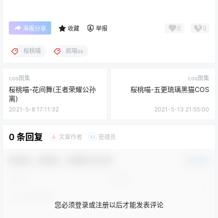
0
0
海报分享
收藏
举报
桜桃喵
疯喵ss
cos图集
cos图集
桜桃喵-花间舞(王者荣耀公孙
桜桃喵-五更琉璃黑猫COS
离)
2021-5-8 17:11:32
2021-5-13 21:55:00
0 条回复
文章作者
管理员
A
M
欢迎您，新朋友，感谢参与互动！
确认修改
您必须登录或注册以后才能发表评论