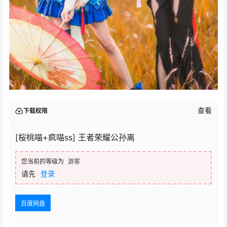
查看
下载权限
[桜桃喵+疯喵ss] 王者荣耀公孙离
您当前的等级为
游客
请先
登录
百度网盘