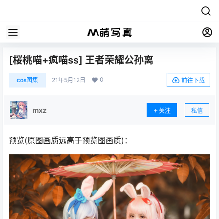
[桜桃喵+疯喵ss] 王者荣耀公孙离
0
cos图集
21年5月12日
前往下载
mxz
关注
私信
预览(原图画质远高于预览图画质)：