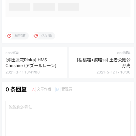
桜桃喵
花间舞
cos图集
cos图集
[沖田凜花Rinka] HMS
[桜桃喵+疯喵ss] 王者荣耀公
Cheshire (アズールレーン)
孙离
2021-3-11 13:41:00
2021-5-12 17:10:00
0 条回复
文章作者
管理员
A
M