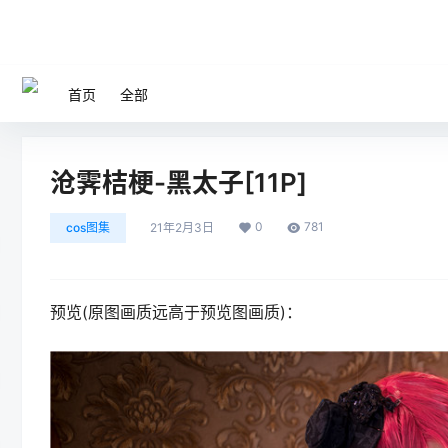
首页
全部
沧霁桔梗-黑太子[11P]
0
781
cos图集
21年2月3日
预览(原图画质远高于预览图画质)：