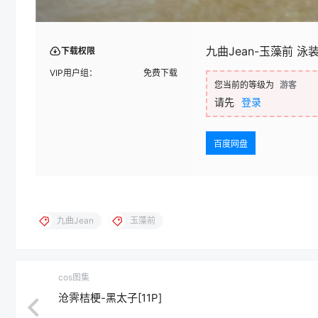
九曲Jean-玉藻前 泳装
下载权限
VIP用户组：
免费下载
您当前的等级为
游客
请先
登录
百度网盘
九曲Jean
玉藻前
cos图集
沧霁桔梗-黑太子[11P]