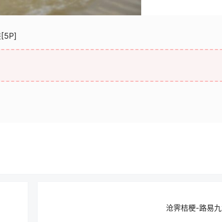
[5P]
沧霁桔梗-路易九世