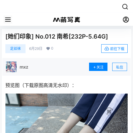
[她们印象] No.012 南希[232P-5.64G]
0
足丝袜
6月29日
前往下载
mxz
关注
私信
预览图（下载原图高清无水印）：