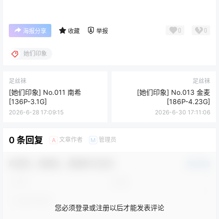
0
0
海报分享
收藏
举报
她们印象
足丝袜
足丝袜
[她们印象] No.011 南希
[她们印象] No.013 金麦
[136P-3.1G]
[186P-4.23G]
2026-6-28 17:09:15
2026-6-30 17:11:06
0 条回复
文章作者
管理员
A
M
欢迎您，新朋友，感谢参与互动！
确认修改
您必须登录或注册以后才能发表评论