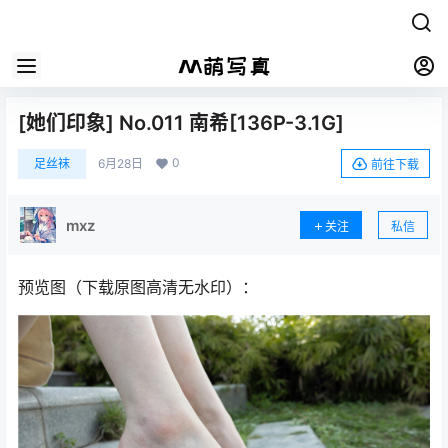
[她们印象] No.011 南希[136P-3.1G]
0
足丝袜
6月28日
前往下载
mxz
关注
私信
预览图（下载原图高清无水印）：