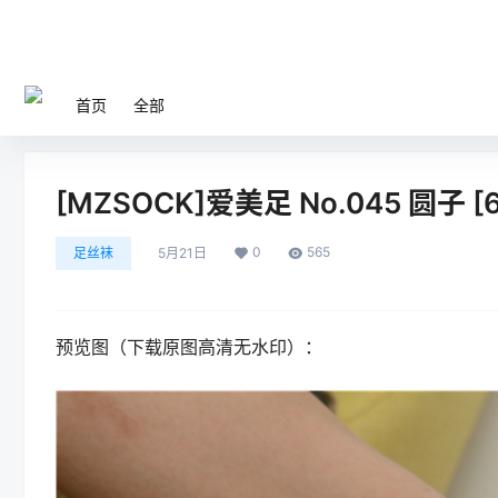
首页
全部
[MZSOCK]爱美足 No.045 圆子 [6
0
565
足丝袜
5月21日
预览图（下载原图高清无水印）：