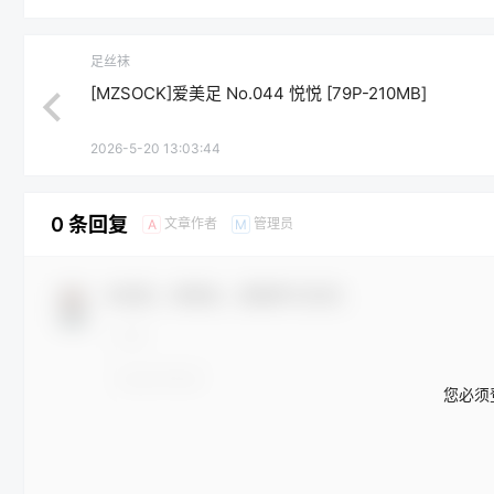
足丝袜
[MZSOCK]爱美足 No.044 悦悦 [79P-210MB]
2026-5-20 13:03:44
0 条回复
文章作者
管理员
A
M
欢迎您，新朋友，感谢参与互动！
您必须