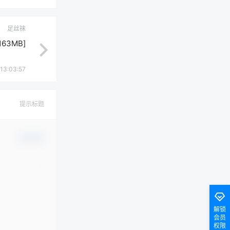
足丝袜
163MB]
13:03:57
提示标题
确认修改
解锁
会员
权限