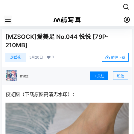
[MZSOCK]爱美足 No.044 悦悦 [79P-
210MB]
0
足丝袜
5月20日
前往下载
mxz
关注
私信
预览图（下载原图高清无水印）：