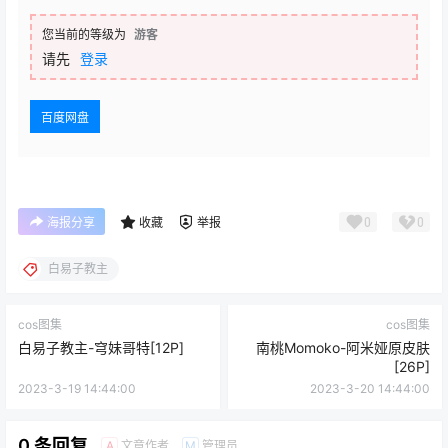
您当前的等级为
游客
请先
登录
百度网盘
0
0
海报分享
收藏
举报
白易子教主
cos图集
cos图集
白易子教主-穹妹哥特[12P]
南桃Momoko-阿米娅原皮肤
[26P]
2023-3-19 14:44:00
2023-3-20 14:44:00
0 条回复
文章作者
管理员
A
M