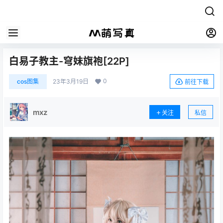
白易子教主-穹妹旗袍[22P]
0
cos图集
23年3月19日
前往下载
mxz
关注
私信