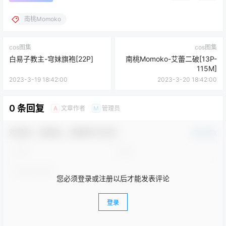
南桃Momoko
cos图集
cos图集
白易子教主-穹妹旗袍[22P]
南桃Momoko-艾蕾二破[13P-
115M]
2023-3-19 18:42:00
2023-3-20 18:42:00
0 条回复
文章作者
管理员
A
M
欢迎您，新朋友，感谢参与互动！
确认修改
您必须登录或注册以后才能发表评论
登录