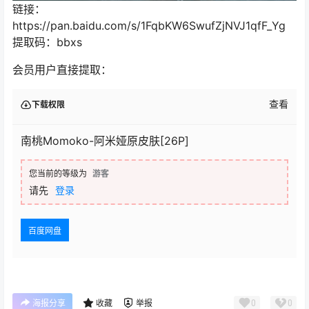
链接：
https://pan.baidu.com/s/1FqbKW6SwufZjNVJ1qfF_Yg
提取码：bbxs
会员用户直接提取：
查看
下载权限
南桃Momoko-阿米娅原皮肤[26P]
您当前的等级为
游客
请先
登录
百度网盘
0
0
海报分享
收藏
举报