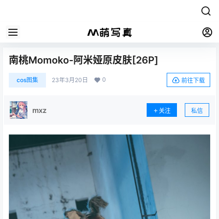
南桃Momoko-阿米娅原皮肤[26P]
0
cos图集
23年3月20日
前往下载
mxz
关注
私信