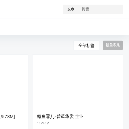
文章
全部标签
鳗鱼霏儿
578M]
鳗鱼霏儿-碧蓝华裳 企业
11P+1V
888
0