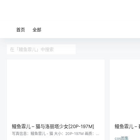
首页
全部
鳗鱼霏儿 – 猫与洛丽塔少女[20P-197M]
鳗鱼霏儿 –
写真信息：鳗鱼霏儿 - 猫 大小：20P-197M 画质：原
cos图集
画收集 预览：