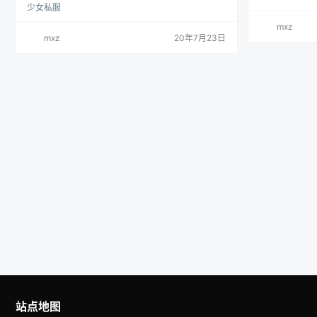
少女私服
996
0
mxz
mxz
20年7月23日
站点地图