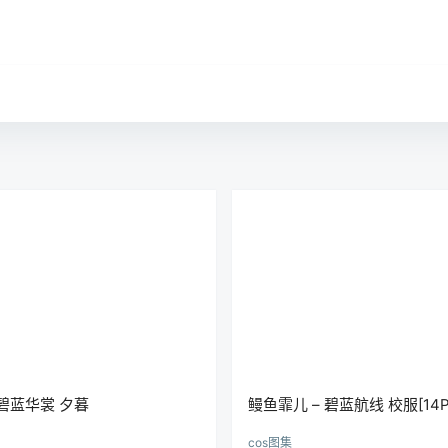
 碧蓝华裳 夕暮
鳗鱼霏儿 – 碧蓝航线 校服[14P/
1k
0
cos图集