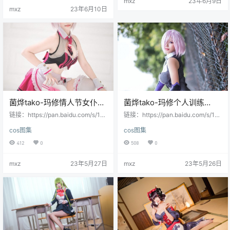
mxz
23年6月9日
mxz
23年6月10日
菌烨tako-玛修情人节女仆
菌烨tako-玛修个人训练
[9P]
[17P]
链接：https://pan.baidu.com/s/1F
链接：https://pan.baidu.com/s/10
BUba2_VG0__2Vr2FZS-4w提取
SCJ_jc7OiBFz8wNim0AVw提取
cos图集
cos图集
码：volx
码：r4c8
412
0
508
0
mxz
23年5月27日
mxz
23年5月26日