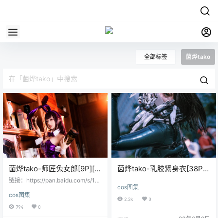
全部标签
菌烨tako
菌烨tako-师匠兔女郎[9P][免
菌烨tako-乳胶紧身衣[38P-
费]
166M][免费]
链接：https://pan.baidu.com/s/1Rj
cos图集
sGRDz_FRS64YLyk_z5HA提取
cos图集
码：nl4y 会员用户直接提取：
2.3k
0
794
0