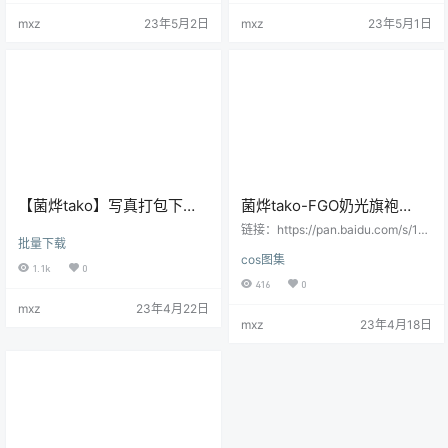
mxz
23年5月2日
mxz
23年5月1日
【菌烨tako】写真打包下载
菌烨tako-FGO奶光旗袍
(10套)
[19P-105M]
链接：https://pan.baidu.com/s/1oE
批量下载
k3SB8dMsEPfTEXjrF_lw提取码：
cos图集
0np2 会员用户直接提取：
1.1k
0
416
0
mxz
23年4月22日
mxz
23年4月18日