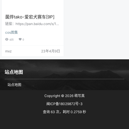
菌烨tako-爱宕犬赛车[9P]
链接：https://pan.baidu.com/s/17
OTX85WdqoRkQMlS6vKjGg提取
cos图集
码：an7e 会员用户直接提取：
405
0
mxz
23年4月9日
站点地图
站点地图
Copyright © 2026
萌写真
闽ICP备18029872号-3
查询 63 次，耗时 0.2759 秒