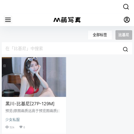
全部标签
比基尼
黑川-比基尼[27P-129M]
预览(原图画质远高于预览图画质)：
少女私服
524
0