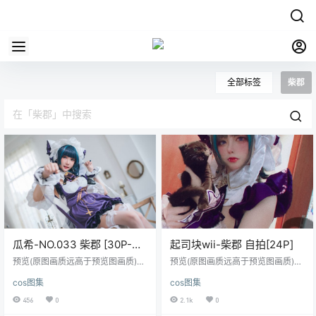
全部标签
柴郡
瓜希-NO.033 柴郡 [30P-
起司块wii-柴郡 自拍[24P]
169MB]
预览(原图画质远高于预览图画质)：
预览(原图画质远高于预览图画质)：
链接：https://pan.baidu.com/s/1cg
链接：https://pan.baidu.com/s/1X
cos图集
cos图集
96Pwr-Dnq3AfgX3hz_Bw提取
uwXGEfML9M2FibaXG3lCw提取
码：auxi复制这段内容后打开百度网
码：y7yg复制这段内容后打开百度
456
0
2.1k
0
盘手机App，操作更方便哦 会员直
网盘手机App，操作更方便哦 会员