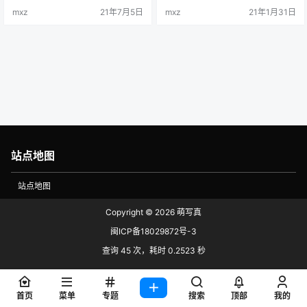
接下载：
直接提取：
mxz
21年7月5日
mxz
21年1月31日
站点地图
站点地图
Copyright © 2026
萌写真
闽ICP备18029872号-3
查询 45 次，耗时 0.2523 秒
首页
菜单
专题
搜索
顶部
我的