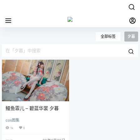
全部标签
夕暮
鳗鱼霏儿 – 碧蓝华裳 夕暮
cos图集
1k
0