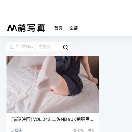
首页
全部
[喵糖映画] VOL.042 二佐Nisa JK制服黑
[41P]
足丝袜
1.7k
0