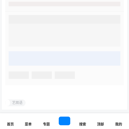
艺图语
批量下载
批量下载
首页
菜单
专题
搜索
顶部
我的
【誉铭传媒】写真打包下载
【萌芽儿o0】写真打包下载(更