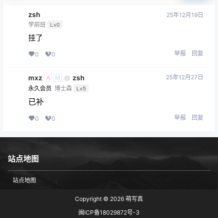
zsh
25年12月19日
学前班
Lv0
挂了
举报
回复
0
0
mxz
zsh
25年12月27日
@
A
M
永久会员
博士森
Lv5
已补
举报
回复
0
0
站点地图
站点地图
Copyright © 2026
萌写真
闽ICP备18029872号-3