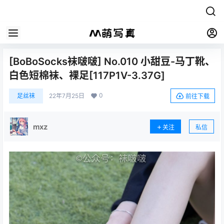
[BoBoSocks袜啵啵] No.010 小甜豆-马丁靴、
白色短棉袜、裸足[117P1V-3.37G]
0
足丝袜
22年7月25日
前往下载
mxz
关注
私信