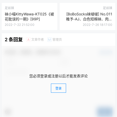
足丝袜
足丝袜
袜小喵KittyWawa-KT025《被
[BoBoSocks袜啵啵] No.011
花耽误的一期》[99P]
稚予-AJ、白色短棉袜、肉丝
[139P1V-3.47G]
2022-7-22 21:52:00
2022-7-26 18:17:00
2 条回复
文章作者
管理员
A
M
欢迎您，新朋友，感谢参与互动！
确认修改
您必须登录或注册以后才能发表评论
登录
提交