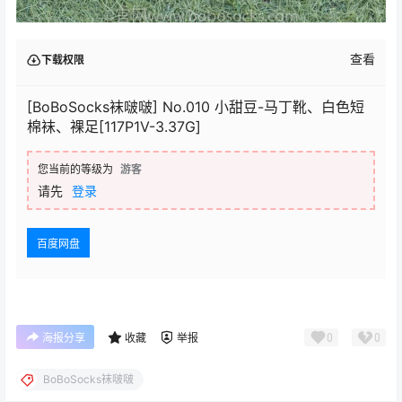
查看
下载权限
[BoBoSocks袜啵啵] No.010 小甜豆-马丁靴、白色短
棉袜、裸足[117P1V-3.37G]
您当前的等级为
游客
请先
登录
百度网盘
0
0
海报分享
收藏
举报
BoBoSocks袜啵啵