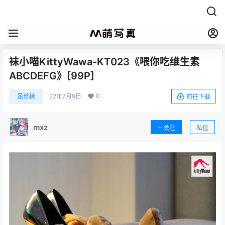
袜小喵KittyWawa-KT023《喂你吃维生素
ABCDEFG》[99P]
0
足丝袜
22年7月9日
前往下载
mxz
关注
私信