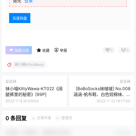
请先
登录
百度网盘
0
0
海报分享
收藏
举报
袜小喵KittyWawa
足丝袜
足丝袜
袜小喵KittyWawa-KT022《阔
[BoBoSocks袜啵啵] No.008
腿裤里的秘密》[99P]
涵涵-帆布鞋、白色短棉袜、肉
丝
2022-7-8 20:09:00
2022-7-12 19:17:00
0 条回复
文章作者
管理员
A
M
欢迎您，新朋友，感谢参与互动！
确认修改