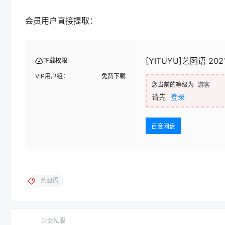
会员用户直接提取：
[YITUYU]艺图语 202
下载权限
VIP用户组：
免费下载
您当前的等级为
游客
请先
登录
百度网盘
艺图语
少女私服