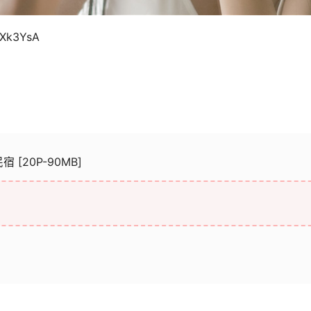
uXk3YsA
宿 [20P-90MB]