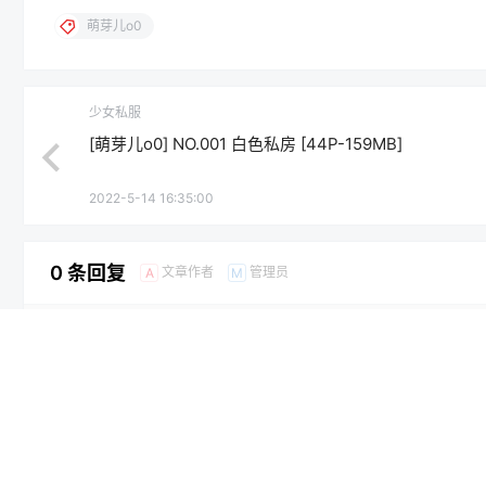
萌芽儿o0
少女私服
[萌芽儿o0] NO.001 白色私房 [44P-159MB]
2022-5-14 16:35:00
0 条回复
文章作者
管理员
A
M
欢迎您，新朋友，感谢参与互动！
您必须