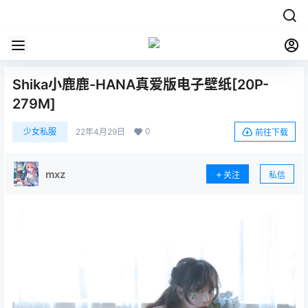
Shika小鹿鹿-HANA真爱版电子壁纸[20P-
279M]
0
少女私服
22年4月29日
前往下载
mxz
关注
私信