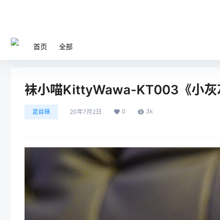
首页
全部
袜小喵KittyWawa-KT003《小灰
0
3k
足丝袜
20年7月2日