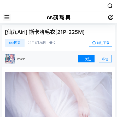
[仙九Airi] 斯卡哈毛衣[21P-225M]
0
cos图集
22年1月26日
前往下载
mxz
关注
私信