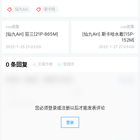
仙九Airi
斯卡哈
cos图集
cos图集
[仙九Airi] 狂三[21P-865M]
[仙九Airi] 斯卡哈水着[15P-
152M]
2022-1-25 21:02:00
2022-1-27 21:05:00
0 条回复
文章作者
管理员
A
M
欢迎您，新朋友，感谢参与互动！
确认修改
您必须登录或注册以后才能发表评论
登录