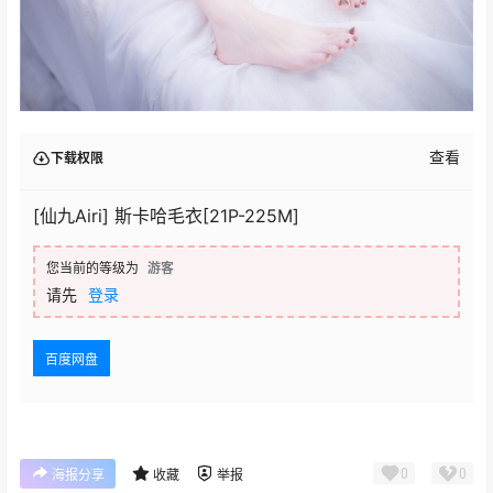
查看
下载权限
[仙九Airi] 斯卡哈毛衣[21P-225M]
您当前的等级为
游客
请先
登录
百度网盘
0
0
海报分享
收藏
举报