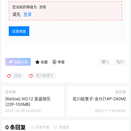
您当前的等级为
游客
请先
登录
百度网盘
0
0
海报分享
收藏
举报
白丝
花川絵里子
足丝袜
足丝袜
[Kettoe] NO.12 圣诞快乐
花川絵里子-女仆[14P-240M]
(22P-100MB)
2021-12-26 13:00:00
2022-1-1 19:39:00
0 条回复
文章作者
管理员
A
M