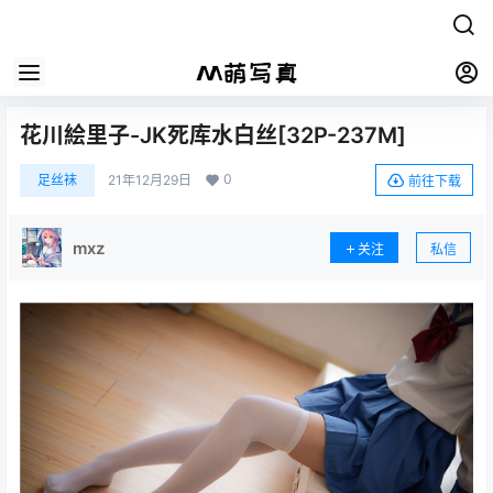
花川絵里子-JK死库水白丝[32P-237M]
0
足丝袜
21年12月29日
前往下载
mxz
关注
私信