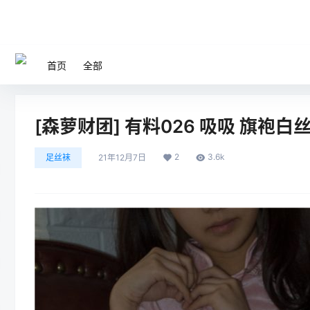
首页
全部
[森萝财团] 有料026 吸吸 旗袍白丝双
2
3.6k
足丝袜
21年12月7日