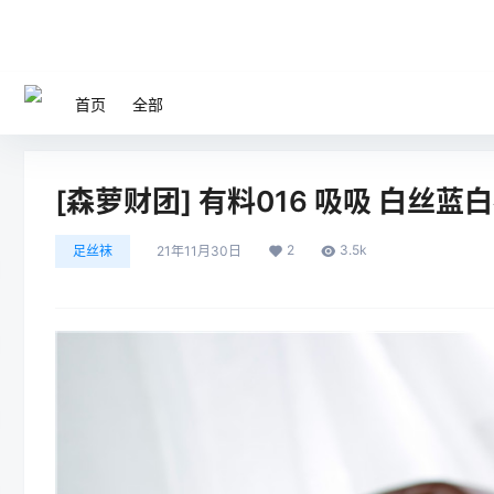
首页
全部
[森萝财团] 有料016 吸吸 白丝蓝白裙
2
3.5k
足丝袜
21年11月30日