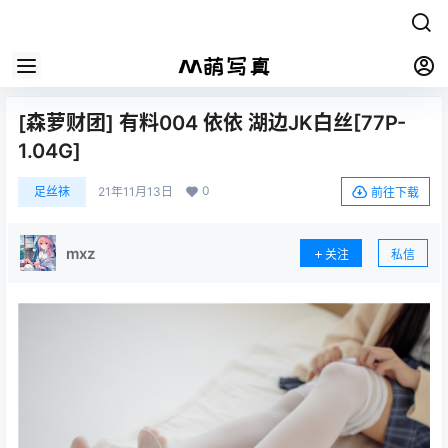
[森萝财团] 有料004 依依 湖边JK白丝[77P-
1.04G]
0
足丝袜
21年11月13日
前往下载
mxz
关注
私信