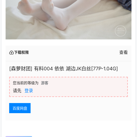
查看
下载权限
[森萝财团] 有料004 依依 湖边JK白丝[77P-1.04G]
您当前的等级为
游客
请先
登录
百度网盘