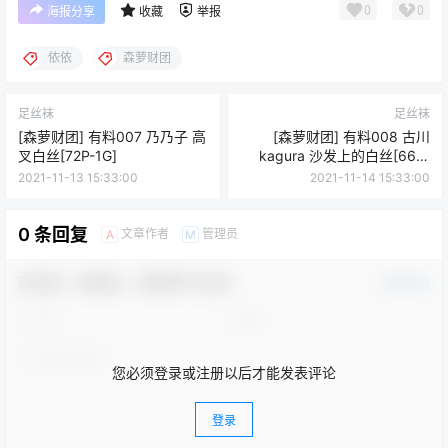
0
0
海报分享
收藏
举报
依依
森萝财团
足丝袜
足丝袜
[森萝财团] 有料007 乃乃子 高
[森萝财团] 有料008 古川
叉白丝[72P-1G]
kagura 沙发上的白丝[66P-
791M]
2021-11-13 15:33:00
2021-11-14 15:33:00
0 条回复
文章作者
管理员
A
M
欢迎您，新朋友，感谢参与互动！
确认修改
您必须登录或注册以后才能发表评论
登录