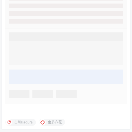
古川kagura
宝多六花