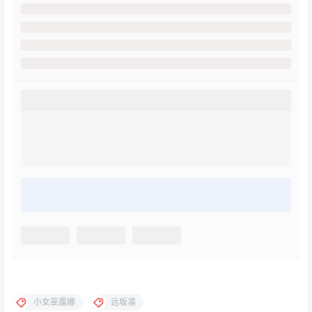
小女巫露娜
远坂凛