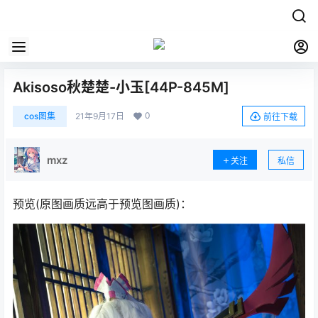
Akisoso秋楚楚-小玉[44P-845M]
0
cos图集
21年9月17日
前往下载
mxz
关注
私信
预览(原图画质远高于预览图画质)：