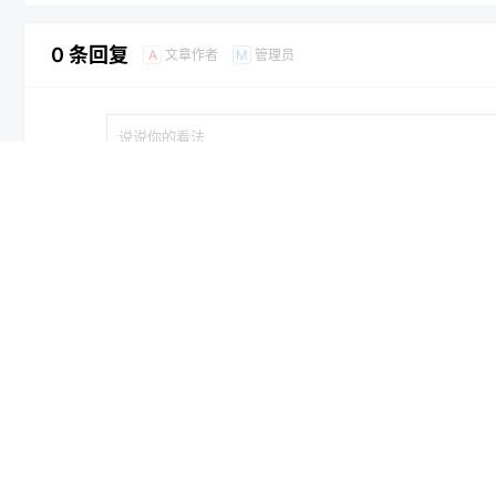
0 条回复
文章作者
管理员
A
M