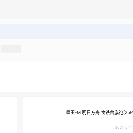
墨玉-M 明日方舟 食铁兽旗袍[25P-
2021-8-11