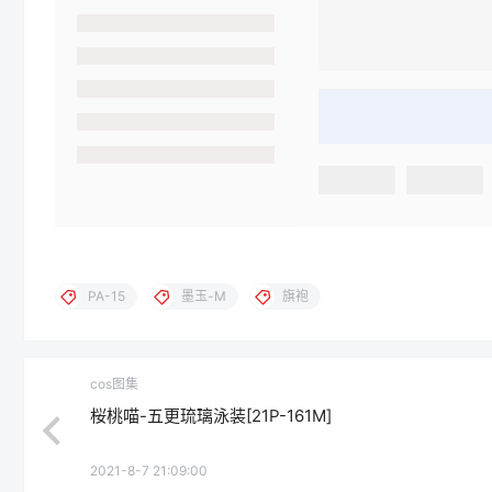
PA-15
墨玉-M
旗袍
cos图集
桜桃喵-五更琉璃泳装[21P-161M]
2021-8-7 21:09:00