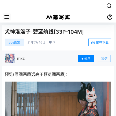
犬神洛洛子-碧蓝航线[33P-104M]
0
cos图集
21年7月16日
前往下载
mxz
关注
私信
预览(原图画质远高于预览图画质)：