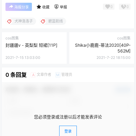
0
0
海报分享
收藏
举报
犬神洛洛子
碧蓝航线
cos图集
cos图集
封疆疆v - 英梨梨 短裙[11P]
Shika小鹿鹿-蒂法2020[40P-
562M]
2021-7-15 13:03:00
2021-7-22 18:15:00
0 条回复
文章作者
管理员
A
M
欢迎您，新朋友，感谢参与互动！
确认修改
您必须登录或注册以后才能发表评论
登录