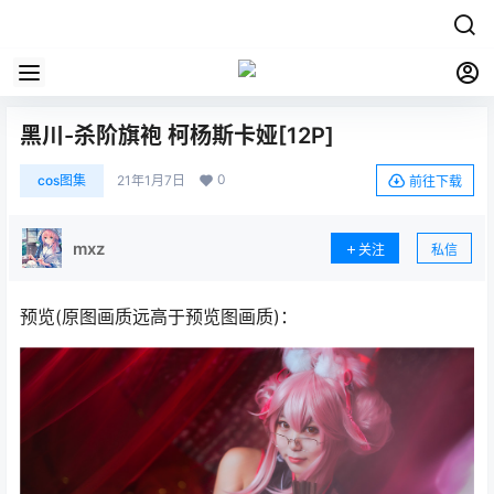
黑川-杀阶旗袍 柯杨斯卡娅[12P]
0
cos图集
21年1月7日
前往下载
mxz
关注
私信
预览(原图画质远高于预览图画质)：