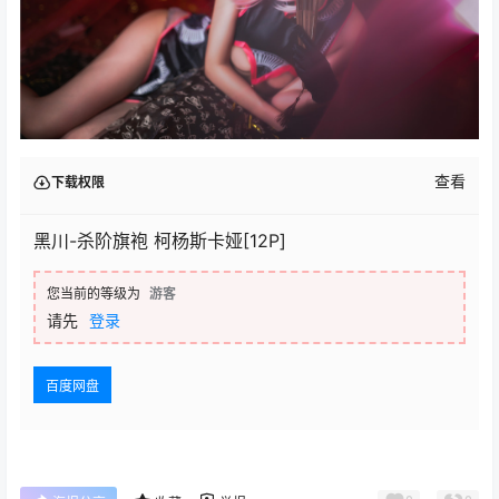
查看
下载权限
黑川-杀阶旗袍 柯杨斯卡娅[12P]
您当前的等级为
游客
请先
登录
百度网盘