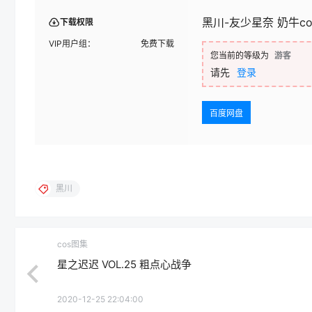
黑川-友少星奈 奶牛cos[
下载权限
VIP用户组：
免费下载
您当前的等级为
游客
请先
登录
百度网盘
黑川
cos图集
星之迟迟 VOL.25 粗点心战争
2020-12-25 22:04:00