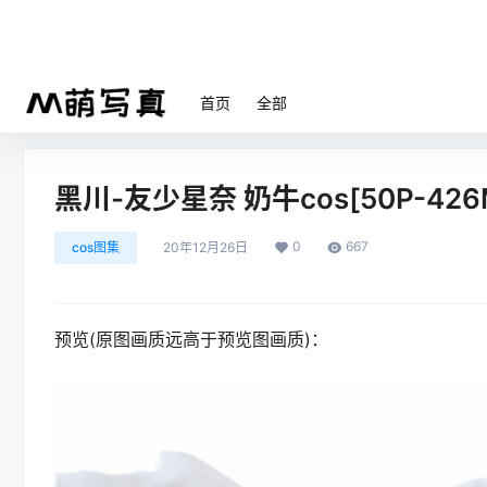
首页
全部
黑川-友少星奈 奶牛cos[50P-426
0
667
cos图集
20年12月26日
预览(原图画质远高于预览图画质)：