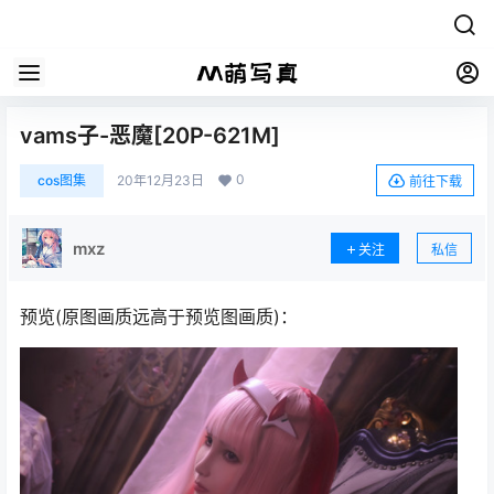
vams子-恶魔[20P-621M]
0
cos图集
20年12月23日
前往下载
mxz
关注
私信
预览(原图画质远高于预览图画质)：