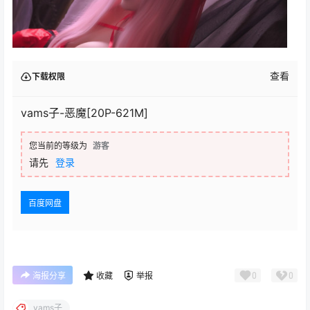
查看
下载权限
vams子-恶魔[20P-621M]
您当前的等级为
游客
请先
登录
百度网盘
0
0
海报分享
收藏
举报
vams子