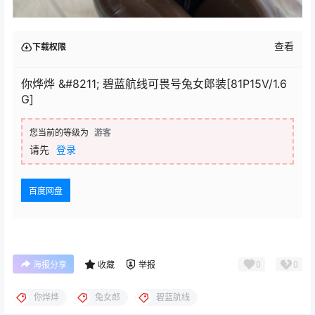
查看
下载权限
你烨烨 &#8211; 碧蓝航线可畏号兔女郎装[81P15V/1.6
G]
您当前的等级为
游客
请先
登录
百度网盘
0
0
海报分享
收藏
举报
你烨烨
兔女郎
碧蓝航线