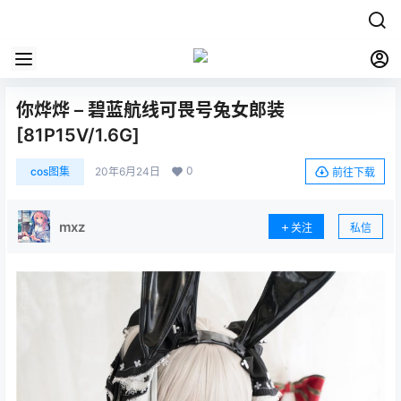
你烨烨 – 碧蓝航线可畏号兔女郎装
[81P15V/1.6G]
0
cos图集
20年6月24日
前往下载
mxz
关注
私信