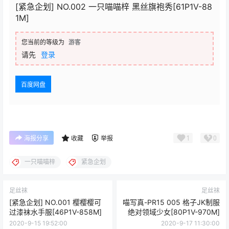
[紧急企划] NO.002 一只喵喵梓 黑丝旗袍秀[61P1V-88
1M]
您当前的等级为
游客
请先
登录
百度网盘
1
0
海报分享
收藏
举报
一只喵喵梓
紧急企划
足丝袜
足丝袜
[紧急企划] NO.001 樱樱樱可
喵写真-PR15 005 格子JK制服
过漆袜水手服[46P1V-858M]
绝对领域少女[80P1V-970M]
2020-9-15 19:52:00
2020-9-17 11:30:00