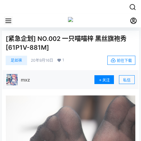
[紧急企划] NO.002 一只喵喵梓 黑丝旗袍秀
[61P1V-881M]
1
足丝袜
20年9月16日
前往下载
mxz
关注
私信