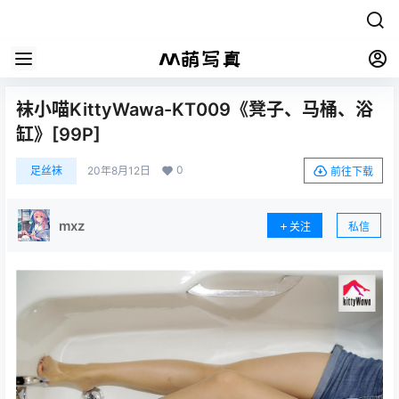
袜小喵KittyWawa-KT009《凳子、马桶、浴
缸》[99P]
0
足丝袜
20年8月12日
前往下载
mxz
关注
私信