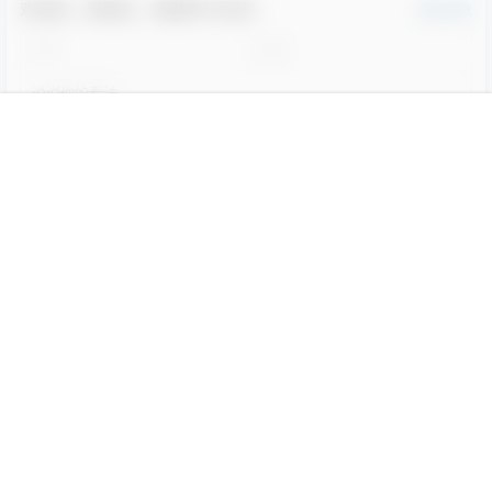
欢迎您，新朋友，感谢参与互动！
确认修改
您必须登录或注册以后才能发表评论
首页
菜单
专题
搜索
顶部
我的
登录
提交
警惕性
22年1月9日
学前班
Lv0
链接失效，求补
举报
回复
0
0
四四
22年5月1日
学前班
Lv0