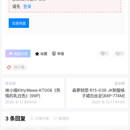
请先
登录
百度网盘
0
0
海报分享
收藏
举报
袜小喵
足丝袜
足丝袜
袜小喵KittyWawa-KT008《热
森萝财团 R15-039 JK制服格
情的乳白色》[99P]
子裙白丝足[88P-774M]
2020-8-12 9:04:00
2020-8-12 17:41:00
3 条回复
文章作者
管理员
A
M