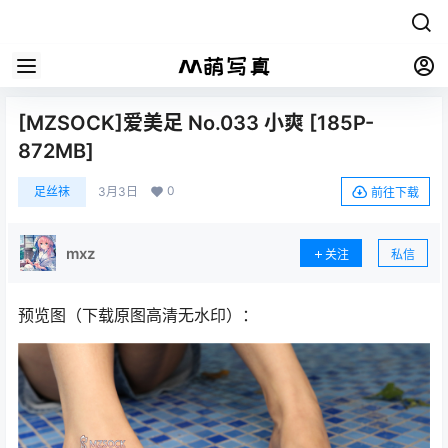
[MZSOCK]爱美足 No.033 小爽 [185P-
872MB]
0
足丝袜
3月3日
前往下载
mxz
关注
私信
预览图（下载原图高清无水印）：