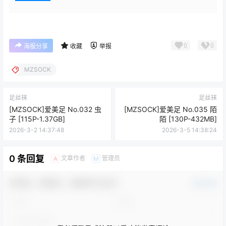
0
0
海报分享
收藏
举报
MZSOCK
足丝袜
足丝袜
[MZSOCK]爱美足 No.032 虫
[MZSOCK]爱美足 No.035 陌
子 [115P-1.37GB]
陌 [130P-432MB]
2026-3-2 14:37:48
2026-3-5 14:38:24
0 条回复
文章作者
管理员
A
M
欢迎您，新朋友，感谢参与互动！
确认修改